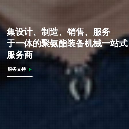
集设计、制造、销售、服务
于一体的聚氨酯装备机械一站式
服务商
服务支持