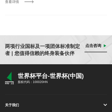
查看详情
两项行业国标及一项团体标准制定
点击咨询
者 | 您值得信赖的终身装备伙伴
世界杯平台-世界杯(中国)
股权代码：100020HN
关于我们