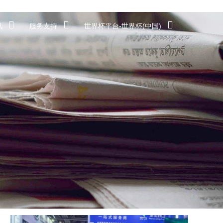
讯
服务支持
世界杯平台-世界杯(中国)