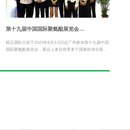
第十九届中国国际聚氨酯展览会
（UTECH Asia/PU China 2023)
精正团队代表于2023年8月3-5日赴广州参加第十九届中国
国际聚氨酯展览会，展会上来自世界多个国家的潜在客户
对我司产品表现了极大的兴趣，并在展会上进行了初步洽
谈。