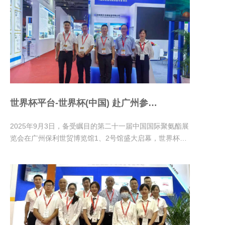
世界杯平台-世界杯(中国) 赴广州参加
第二十一届中国国际聚氨酯展览会
2025年9月3日，备受瞩目的第二十一届中国国际聚氨酯展
览会在广州保利世贸博览馆1、2号馆盛大启幕，世界杯平
台-世界杯(中国) 代表团代表参加了此次盛会，并与广大客
户进行了深入交流。