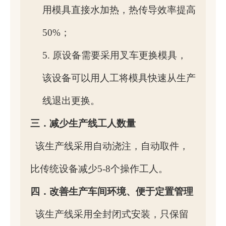
用模具直接水加热，热传导效率提高
50%；
5.
原设备需要采用叉车更换模具，
该设备可以用人工将模具快速从生产
线退出更换。
三．减少生产线工人数量
该生产线采用自动浇注，自动取件，
比传统设备减少
5-8个操作工人。
四．改善生产车间环境、便于定置管理
该生产线采用全封闭式安装，只保留