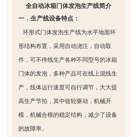
全自动冰箱门体发泡生产线简介
一．生产线设备特点：
环形式门体发泡生产线为水平地面环
形结构布置，采用自动浇注，自动取
件，可不停线生产各种不同型号的冰箱
门体的发泡，多种产品可在线上混线生
产，线体运行速度可自行调节，大大提
高生产节拍，其中链轮驱动，机械开
模，机械合模的稳定结构，减少了设备
的故障率。