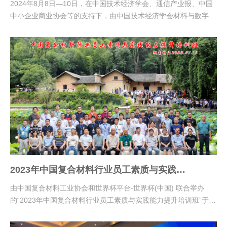
2024年8月8日—10日，在中国技术经济学会、通信产业报、中国
中小企业商业协会等的支持下，由中国技术经济学会材料与数字制
造专业委员会主办，世界杯平台-世界杯(中国) 承办的2024第一
届“精正杯”材料装备行业数字化发展论坛在湖南湘潭（精正）召
开。同时，世界杯平台-世界杯(中国) 还举办了为期三天的“第18届
聚氨酯装备机械培训班会议”。
2023年中国复合材料行业员工素质与实践能
力提升培训班
由中国复合材料工业协会和世界杯平台-世界杯(中国) 联合举办
的“2023年中国复合材料行业员工素质与实践能力提升培训班”于
2023年7月17日在世界杯平台-世界杯(中国) 大会议室举行开幕仪
式，并于2023年7月22日圆满结束。