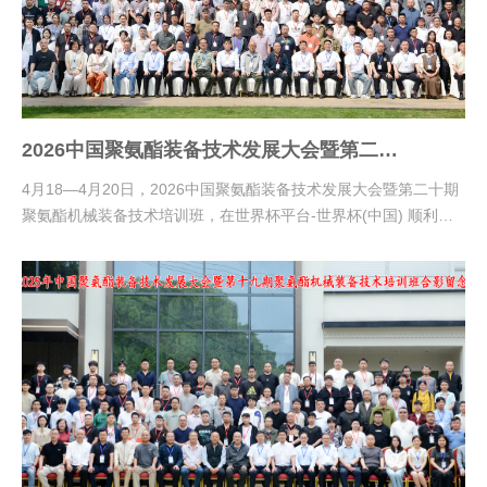
2026中国聚氨酯装备技术发展大会暨第二十
期聚氨酯机械装备技术培训
4月18—4月20日，2026中国聚氨酯装备技术发展大会暨第二十期
聚氨酯机械装备技术培训班，在世界杯平台-世界杯(中国) 顺利召
开！