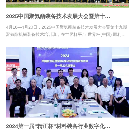
2025中国聚氨酯装备技术发展大会暨第十九
期聚氨酯机械装备技术培训
4月18—4月20日，2025中国聚氨酯装备技术发展大会暨第十九期
聚氨酯机械装备技术培训班，在世界杯平台-世界杯(中国) 顺利召
开！
2024第一届“精正杯”材料装备行业数字化发
展论坛在湖南湘潭（精正）召开