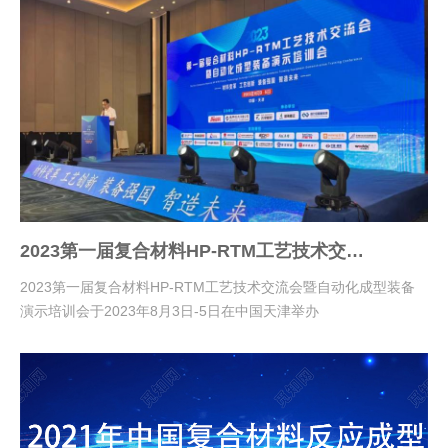
2023第一届复合材料HP-RTM工艺技术交流
会
2023第一届复合材料HP-RTM工艺技术交流会暨自动化成型装备
演示培训会于2023年8月3日-5日在中国天津举办