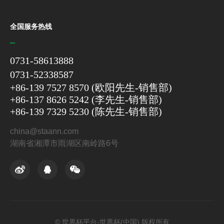
全国服务热线
0731-58613888
0731-52338587
+86-139 7527 8570 (欧阳先生-销售部)
+86-137 8626 5242 (李先生-销售部)
+86-139 7329 5230 (陈先生-销售部)
china@staann.com
湖南省湘潭市雨湖区南岭路6号
© 世界杯平台-世界杯(中国) 版权所有