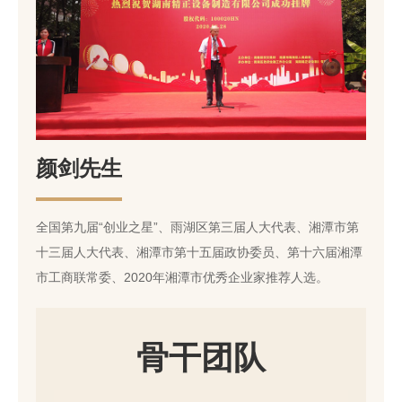
颜剑先生
全国第九届“创业之星”、雨湖区第三届人大代表、湘潭市第
十三届人大代表、湘潭市第十五届政协委员、第十六届湘潭
市工商联常委、2020年湘潭市优秀企业家推荐人选。
骨干团队